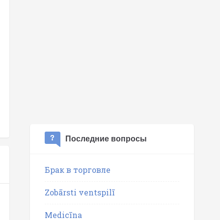
Последние вопросы
Брак в торговле
Zobārsti ventspilī
Medicīna