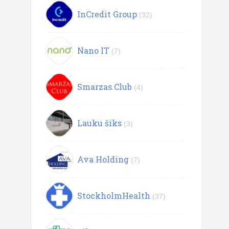
InCredit Group
(32)
Nano IT
(7)
Smarzas.Club
(4)
Lauku šiks
(3)
Ava Holding
(7)
StockholmHealth
(37)