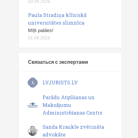
03.08.2026
Paula Stradiņa klīniskā
universitātes slimnīca
Mīļš paldies!
01.08.2026
Связаться с экспертами
LVJURISTS.LV
L
Parādu Atgūšanas un
Maksājumu
Administrēšanas Centrs
Sanda Kraukle zvērināta
advokāte