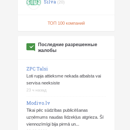
Silva
(20)
ТОП 100 компаний
Последние разрешенные
жалобы
ZPC Talsi
Loti rupja attieksme nekada atbalsta vai
servisa neeksiste
23 ч назад
Modivo.lv
Tikai pēc sūdzības publicēšanas
uzņēmums naudas līdzekļus atgrieza. Šī
viennozīmīgi bija pirmā un...