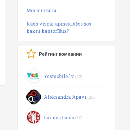
Мошенники
Kāds vispār apmeklēšos šos
kaktu kantorīšus?
Рейтинг компании
Yesmobile.lv
(23)
Aleksandra Apavi
(25)
Laimes Lācis
(10)