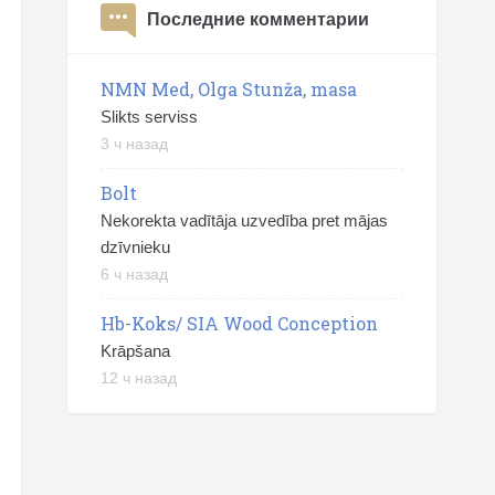
Последние комментарии
NMN Med, Olga Stunža, masa
Slikts serviss
3 ч назад
Bolt
Nekorekta vadītāja uzvedība pret mājas
dzīvnieku
6 ч назад
Hb-Koks/ SIA Wood Conception
Krāpšana
12 ч назад