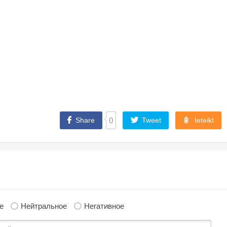
Share
0
Tweet
Ieteikt
е
Нейтральное
Негативное