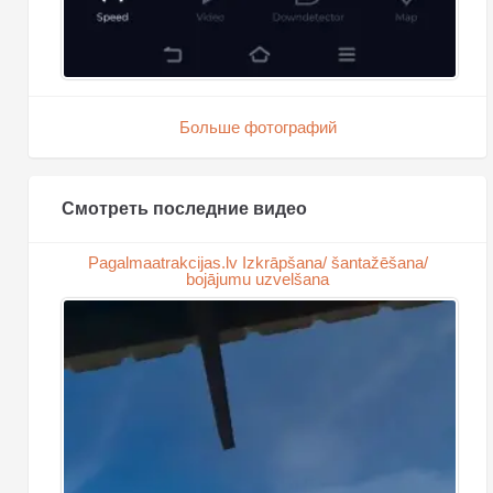
Больше фотографий
Смотреть последние видео
Pagalmaatrakcijas.lv Izkrāpšana/ šantažēšana/
bojājumu uzvelšana