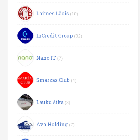
Laimes Lācis
(10)
InCredit Group
(32)
Nano IT
(7)
Smarzas.Club
(4)
Lauku šiks
(3)
Ava Holding
(7)