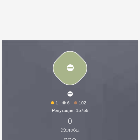
⛔
⛔️
1
6
102
Репутация: 15755
0
Жалобы