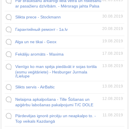
Par braukšanu ārkārtīgi lielā vētrā un riskēšanu
ar pasažieru dzīvībām. - Mērsrags jahta Palsa
30.08.2019
Slikta prece - Stockmann
20.08.2019
Гарантийный ремонт - 1a.lv
19.08.2019
Alga un ne tikai - Geox
17.08.2019
Fekāliju aromāts - Maxima
13.08.2019
Vienīgo ko man spēja piedāvāt ir sojas tortila
(esmu veģitāriete) - Hesburger Jurmala
/Lielupe
13.08.2019
Slikts servis - AirBaltic
12.08.2019
Nelaipna apkalpošana - Tille Šūšanas un
apģērbu labošanas pakalpojumi T/C DOLE
11.08.2019
Pārdevējas ignorē pircēju un neapkalpo to. -
Top veikals Kazdangā