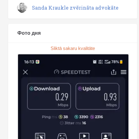
Sanda Kraukle zvērināta advokāte
Фото дня
Sliktā sakaru kvalitāte