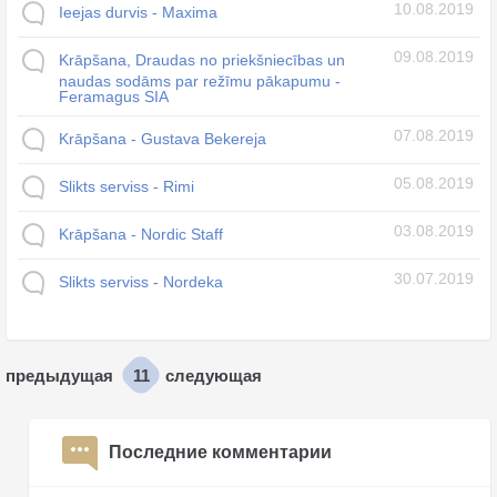
10.08.2019
Ieejas durvis - Maxima
09.08.2019
Krāpšana, Draudas no priekšniecības un
naudas sodāms par režīmu pākapumu -
Feramagus SIA
07.08.2019
Krāpšana - Gustava Bekereja
05.08.2019
Slikts serviss - Rimi
03.08.2019
Krāpšana - Nordic Staff
30.07.2019
Slikts serviss - Nordeka
11
предыдущая
следующая
Последние комментарии