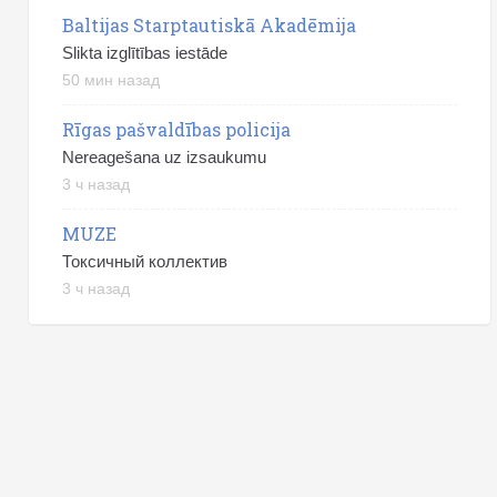
Baltijas Starptautiskā Akadēmija
Slikta izglītības iestāde
50 мин назад
Rīgas pašvaldības policija
Nereagešana uz izsaukumu
3 ч назад
MUZE
Токсичный коллектив
3 ч назад