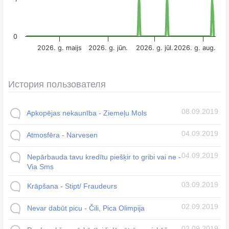
0
2026. g. maijs
2026. g. jūn.
2026. g. jūl.
2026. g. aug.
История пользователя
08.09.2019
Apkopējas nekaunība - Ziemeļu Mols
04.09.2019
Atmosfēra - Narvesen
04.09.2019
Nepārbauda tavu kredītu piešķir to gribi vai ne -
Via Sms
03.09.2019
Krāpšana - Stipt/ Fraudeurs
02.09.2019
Nevar dabūt picu - Čili, Pica Olimpija
02.09.2019