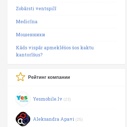
Zobārsti ventspilī
Medicīna
Мошенники
Kāds vispār apmeklēšos šos kaktu
kantorīšus?
Рейтинг компании
Yesmobile.lv
(23)
Aleksandra Apavi
(25)