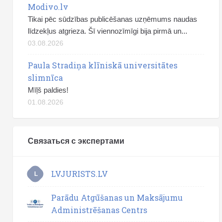
Modivo.lv
Tikai pēc sūdzības publicēšanas uzņēmums naudas
līdzekļus atgrieza. Šī viennozīmīgi bija pirmā un...
03.08.2026
Paula Stradiņa klīniskā universitātes
slimnīca
Mīļš paldies!
01.08.2026
Связаться с экспертами
LVJURISTS.LV
L
Parādu Atgūšanas un Maksājumu
Administrēšanas Centrs